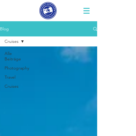
Blog
Cruises
Alle
Beiträge
Photography
Travel
Cruises